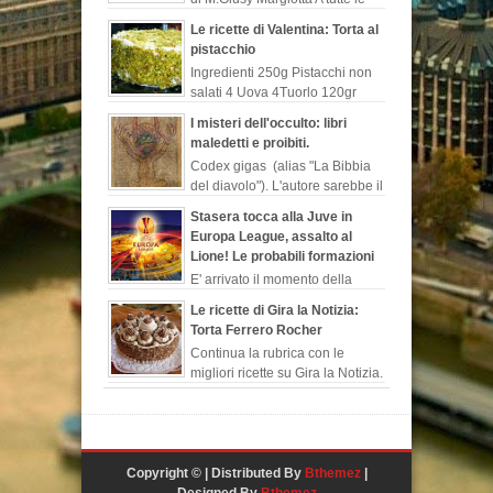
donne sarà capitato di
Le ricette di Valentina: Torta al
lamentarsi del loro uomo perché contrario ad
pistacchio
un legame serio o perché rimanda costant...
Ingredienti 250g Pistacchi non
salati 4 Uova 4Tuorlo 120gr
Farina 140 g Zucchero 300 g
I misteri dell'occulto: libri
Latte 50 g Cioccolato fondente 1/2 bustina
maledetti e proibiti.
Lievito is...
Codex gigas (alias "La Bibbia
del diavolo"). L'autore sarebbe il
monaco benedettino, “Ermanno
Stasera tocca alla Juve in
il recluso”, chiamato così in s...
Europa League, assalto al
Lione! Le probabili formazioni
E' arrivato il momento della
Juventus che in Francia sfidera
Le ricette di Gira la Notizia:
il Lione per l'andata dei quarti di finale di
Torta Ferrero Rocher
Europa League. I biancone...
Continua la rubrica con le
migliori ricette su Gira la Notizia.
Chi non conosce i buonissimi
cioccolatini ideati e prodotti dall'ind...
Copyright © | Distributed By
Bthemez
|