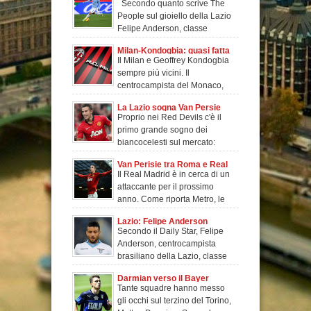
Secondo quanto scrive The
Anderson
People sul gioiello della Lazio
Felipe Anderson, classe
1993,&n
Milan-Kondogbia: quasi fatta
Il Milan e Geoffrey Kondogbia
sempre più vicini. Il
centrocampista del Monaco,
classe '93, è su
La Lazio sogna Van Persie
Proprio nei Red Devils c'è il
primo grande sogno dei
biancocelesti sul mercato:
Robin van Persi
Van Perisie tra Roma e Real
Il Real Madrid è in cerca di un
Madrid
attaccante per il prossimo
anno. Come riporta Metro, le
Merengu
Lazio: Felipe Anderson
Secondo il Daily Star, Felipe
sempre più lontano
Anderson, centrocampista
brasiliano della Lazio, classe
1993, sare
Darmian verso il Bayer
Tante squadre hanno messo
Monaco
gli occhi sul terzino del Torino,