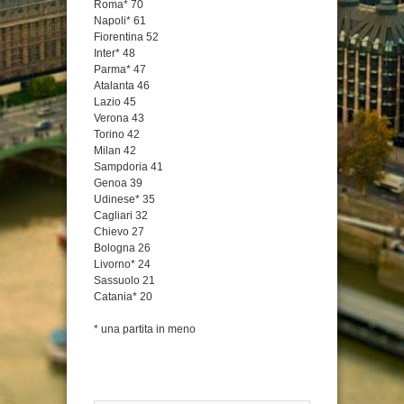
Roma* 70
Napoli* 61
Fiorentina 52
Inter* 48
Parma* 47
Atalanta 46
Lazio 45
Verona 43
Torino 42
Milan 42
Sampdoria 41
Genoa 39
Udinese* 35
Cagliari 32
Chievo 27
Bologna 26
Livorno* 24
Sassuolo 21
Catania* 20
* una partita in meno