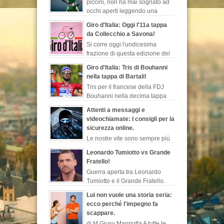
piccini, non ha mai sognato ad
occhi aperti leggendo una
favola, quelle che ti fanno
Giro d'Italia: Oggi l'11a tappa
evadere dalla realtà, ch...
da Collecchio a Savona!
Si corre oggi l'undicesima
frazione di questa edizione del
Giro d'Italia. Sarà la seconda
Giro d'Italia: Tris di Bouhanni
tappa più lunga di questa corsa rosa, 249 ...
nella tappa di Bartali!
Tris per il francese della FDJ
Bouhanni nella decima tappa
del Giro d'Italia dedicata
Attenti a messaggi e
all'indimenticabile Gino Bartali, sempre più l...
videochiamate: I consigli per la
sicurezza online.
Le nostre vite sono sempre più
esposte al web. Dopo le ultime
Leonardo Tumiotto vs Grande
notizie sul programma di sorveglianza e
Fratello!
spionaggio degli Stati Uniti rivelate ...
Guerra aperta tra Leonardo
Tumiotto e il Grande Fratello.
L’ex nuotatore non perde
Lui non vuole una storia seria:
occasione per sparare a zero sulla
ecco perché l'impegno fa
trasmissione di canale...
scappare.
di M.Giusy Margiotta A tutte le