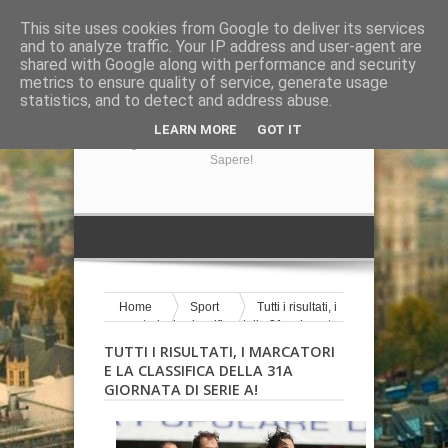
This site uses cookies from Google to deliver its services
and to analyze traffic. Your IP address and user-agent are
shared with Google along with performance and security
metrics to ensure quality of service, generate usage
statistics, and to detect and address abuse.
GIRA LA NOTIZIA
LEARN MORE
GOT IT
Il Blog Di Informazione Su Tutto Ciò Che Volete
Sapere!
Home
Sport
Tutti i risultati, i
marcatori e la classifica della 31a giornata
di Serie A!
TUTTI I RISULTATI, I MARCATORI
E LA CLASSIFICA DELLA 31A
GIORNATA DI SERIE A!