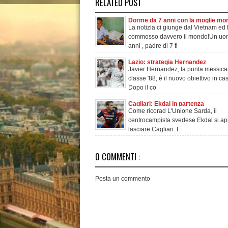
RELATED POST
Dorme da 7 anni con la moglie mort
La notizia ci giunge dal Vietnam ed
spaventati. Guarda le immagini.
commosso davvero il mondo!Un uo
anni , padre di 7 fi
Lazio: strategia Hernandez
Javier Hernandez, la punta messic
classe '88, è il nuovo obiettivo in ca
Dopo il co
Cagliari: Ekdal in partenza
Come ricorad L'Unione Sarda, il
centrocampista svedese Ekdal si ap
lasciare Cagliari. I
0 COMMENTI :
Posta un commento