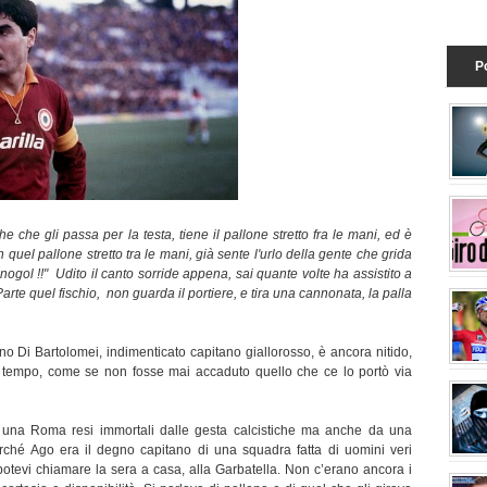
P
che gli passa per la testa, tiene il pallone stretto fra le mani, ed è
uel pallone stretto tra le mani, già sente l'urlo della gente che grida
gol !!" Udito il canto sorride appena, sai quante volte ha assistito a
arte quel fischio, non guarda il portiere, e tira una cannonata, la palla
corsa 
ino Di Bartolomei, indimenticato capitano giallorosso, è ancora nitido,
o tempo, come se non fosse mai accaduto quello che ce lo portò via
Bartali
i una Roma resi immortali dalle gesta calcistiche ma anche da una
ché Ago era il degno capitano di una squadra fatta di uomini veri
potevi chiamare la sera a casa, alla Garbatella. Non c’erano ancora i