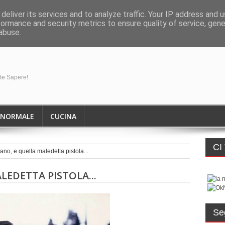
deliver its services and to analyze traffic. Your IP address and 
formance and security metrics to ensure quality of service, gen
abuse.
ete Sapere!
ANORMALE
CUCINA
CI
tano, e quella maledetta pistola...
LEDETTA PISTOLA...
Se