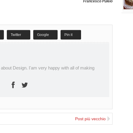
Francesco Puleio
e prodo
Twitter
Google
Pin it
 about Design. I'am very happy with all of making
Post più vecchio