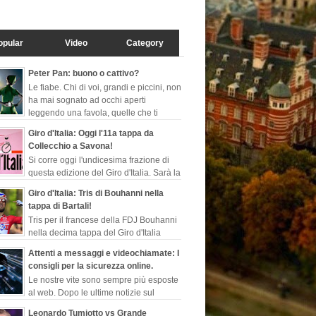
opular
Video
Category
Peter Pan: buono o cattivo?
Le fiabe. Chi di voi, grandi e piccini, non
ha mai sognato ad occhi aperti
leggendo una favola, quelle che ti
fanno evadere dalla realtà, ch...
Giro d'Italia: Oggi l'11a tappa da
Collecchio a Savona!
Si corre oggi l'undicesima frazione di
questa edizione del Giro d'Italia. Sarà la
seconda tappa più lunga di questa
Giro d'Italia: Tris di Bouhanni nella
rosa, 249 ...
tappa di Bartali!
Tris per il francese della FDJ Bouhanni
nella decima tappa del Giro d'Italia
dedicata all'indimenticabile Gino
Attenti a messaggi e videochiamate: I
, sempre più l...
consigli per la sicurezza online.
Le nostre vite sono sempre più esposte
al web. Dopo le ultime notizie sul
programma di sorveglianza e
Leonardo Tumiotto vs Grande