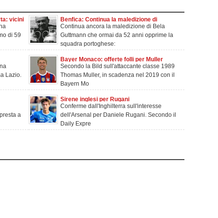
a: vicini
Benfica: Continua la maledizione di
 ha
Continua ancora la maledizione di Bela
Guttmann!
mo di 59
Guttmann che ormai da 52 anni opprime la
squadra portoghese:
Bayer Monaco: offerte folli per Muller
ana
Secondo la Bild sull'attaccante classe 1989
sa Lazio.
Thomas Muller, in scadenza nel 2019 con il
Bayern Mo
Sirene inglesi per Rugani
Conferme dall'Inghilterra sull'interesse
presta a
dell'Arsenal per Daniele Rugani. Secondo il
Daily Expre