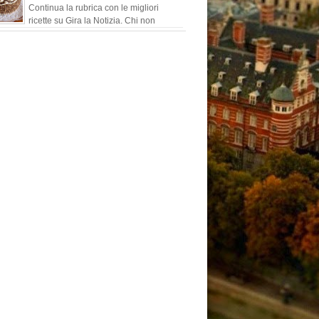
Continua la rubrica con le migliori
ricette su Gira la Notizia. Chi non
conosce i buonissimi cioccolatini ideati
tti dall'ind...