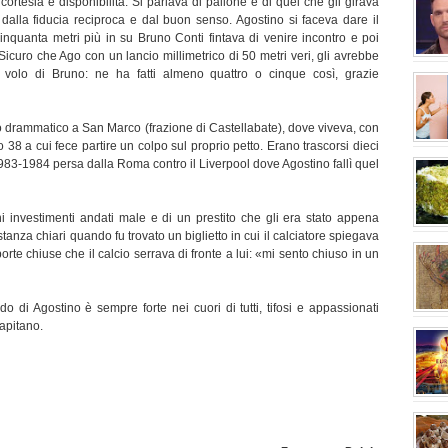
on cortesia e disponibilità. Si parlava di pallone e di quel che gli girava
spionag
o dalla fiducia reciproca e dal buon senso. Agostino si faceva dare il
inquanta metri più in su Bruno Conti fintava di venire incontro e poi
. Sicuro che Ago con un lancio millimetrico di 50 metri veri, gli avrebbe
al volo di Bruno: ne ha fatti almeno quattro o cinque così, grazie
sulla 
 drammatico a San Marco (frazione di Castellabate), dove viveva, con
38 a cui fece partire un colpo sul proprio petto. Erano trascorsi dieci
983-1984 persa dalla Roma contro il Liverpool dove Agostino fallì quel
serio 
ni investimenti andati male e di un prestito che gli era stato appena
tanza chiari quando fu trovato un biglietto in cui il calciatore spiegava
orte chiuse che il calcio serrava di fronte a lui: «mi sento chiuso in un
fonden
do di Agostino è sempre forte nei cuori di tutti, tifosi e appassionati
apitano.
chiama
l'anda
bianco