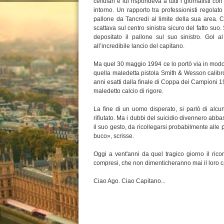
cellulari e lui rispondeva a tutti i giornalisti c
intorno. Un rapporto tra professionisti regolat
pallone da Tancredi al limite della sua area. C
scattava sul centro sinistra sicuro del fatto suo
depositato il pallone sul suo sinistro. Gol 
all’incredibile lancio del capitano.
Ma quel 30 maggio 1994 ce lo portò via in modo
quella maledetta pistola Smith & Wesson calibro 
anni esatti dalla finale di Coppa dei Campioni 1
maledetto calcio di rigore.
La fine di un uomo disperato, si parlò di alcu
rifiutato. Ma i dubbi del suicidio divennero abbas
il suo gesto, da ricollegarsi probabilmente alle p
buco», scrisse.
Oggi a vent'anni da quel tragico giorno il ricor
compresi, che non dimenticheranno mai il loro c
Ciao Ago. Ciao Capitano...