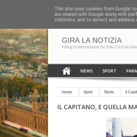
HOME PAGE
August 7, 2026
This site uses cookies from Google to 
are shared with Google along with per
Breaking News
No result!
statistics, and to detect and address 
GIRA LA NOTIZIA
Il Blog Di Informazione Su Tutto Ciò Che Vol
NEWS
SPORT
PAR
Home
Sport
Storie
Il Capi
IL CAPITANO, E QUELLA MA