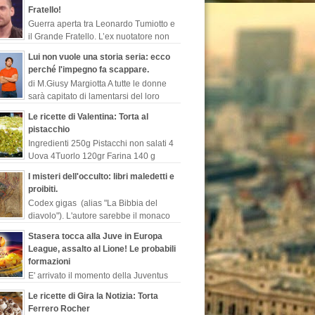
gio degli Stati Uniti rivelate ...
Fratello!
Guerra aperta tra Leonardo Tumiotto e
il Grande Fratello. L’ex nuotatore non
perde occasione per sparare a zero
Lui non vuole una storia seria: ecco
trasmissione di canale...
perché l'impegno fa scappare.
di M.Giusy Margiotta A tutte le donne
sarà capitato di lamentarsi del loro
uomo perché contrario ad un legame
Le ricette di Valentina: Torta al
o perché rimanda costant...
pistacchio
Ingredienti 250g Pistacchi non salati 4
Uova 4Tuorlo 120gr Farina 140 g
Zucchero 300 g Latte 50 g Cioccolato
I misteri dell'occulto: libri maledetti e
te 1/2 bustina Lievito is...
proibiti.
Codex gigas (alias "La Bibbia del
diavolo"). L'autore sarebbe il monaco
benedettino, “Ermanno il recluso”,
Stasera tocca alla Juve in Europa
to così in s...
League, assalto al Lione! Le probabili
formazioni
E' arrivato il momento della Juventus
che in Francia sfidera il Lione per
Le ricette di Gira la Notizia: Torta
ta dei quarti di finale di Europa League. I
Ferrero Rocher
ne...