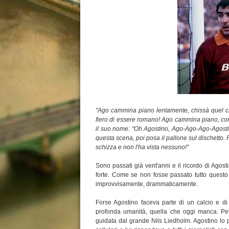
"Ago cammina piano lentamente, chissà quel che 
fiero di essere romano! Ago cammina piano, con q
il suo nome: "Oh Agostino, Ago-Ago-Ago-Agostino
questa scena, poi posa il pallone sul dischetto. P
schizza e non l'ha vista nessuno!"
Sono passati già vent'anni e il ricordo di Agost
forte. Come se non fosse passato tutto quest
improvvisamente, drammaticamente.
Forse Agostino faceva parte di un calcio e d
profonda umanità, quella che oggi manca. Per
guidata dal grande Nils Liedholm. Agostino lo 