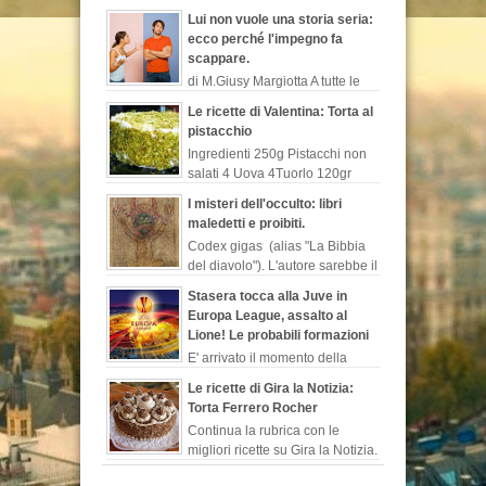
L’ex nuotatore non perde
Lui non vuole una storia seria:
occasione per sparare a zero sulla
ecco perché l'impegno fa
trasmissione di canale...
scappare.
di M.Giusy Margiotta A tutte le
donne sarà capitato di
Le ricette di Valentina: Torta al
lamentarsi del loro uomo perché contrario ad
pistacchio
un legame serio o perché rimanda costant...
Ingredienti 250g Pistacchi non
salati 4 Uova 4Tuorlo 120gr
Farina 140 g Zucchero 300 g
I misteri dell'occulto: libri
Latte 50 g Cioccolato fondente 1/2 bustina
maledetti e proibiti.
Lievito is...
Codex gigas (alias "La Bibbia
del diavolo"). L'autore sarebbe il
monaco benedettino, “Ermanno
Stasera tocca alla Juve in
il recluso”, chiamato così in s...
Europa League, assalto al
Lione! Le probabili formazioni
E' arrivato il momento della
Juventus che in Francia sfidera
Le ricette di Gira la Notizia:
il Lione per l'andata dei quarti di finale di
Torta Ferrero Rocher
Europa League. I biancone...
Continua la rubrica con le
migliori ricette su Gira la Notizia.
Chi non conosce i buonissimi