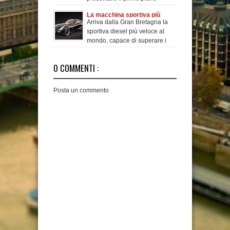
industriale post-acquisiz
La macchina sportiva più
Arriva dalla Gran Bretagna la
veloce del mondo
sportiva diesel più veloce al
mondo, capace di superare i
trecento ch
0 COMMENTI :
Posta un commento