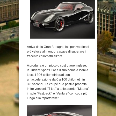
Arriva dalla Gran Bretagna la sportiva diesel
più veloce al mondo, capace di superare i
trecento chilometri all’ora.
A produrla è un piccolo costruttore inglese,
la Trident Sports Car e il suo nome è Iceni e
tocca i 306 chilometri orari con
un’accelerazione da 0 a 100 chilometri in
3.8 secondi. La coupé due posti è prodotta
in tre versioni: “T-top” a tetto aperto, “Magna”
in stile “Fastback”, e “Venture” con coda più
lunga alla “sportbrake”.