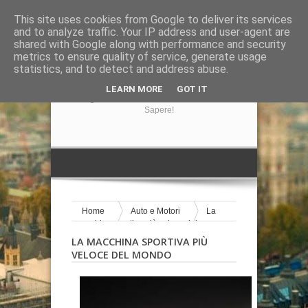
This site uses cookies from Google to deliver its services
and to analyze traffic. Your IP address and user-agent are
shared with Google along with performance and security
metrics to ensure quality of service, generate usage
statistics, and to detect and address abuse.
GIRA LA NOTIZIA
LEARN MORE
GOT IT
Il Blog Di Informazione Su Tutto Ciò Che Volete
Sapere!
Home
Auto e Motori
La
macchina sportiva più veloce del
mondo
LA MACCHINA SPORTIVA PIÙ
VELOCE DEL MONDO