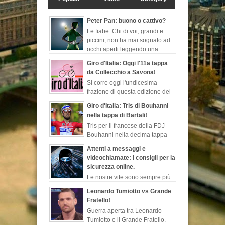
Peter Pan: buono o cattivo?
Le fiabe. Chi di voi, grandi e
piccini, non ha mai sognato ad
occhi aperti leggendo una
favola, quelle che ti fanno
Giro d'Italia: Oggi l'11a tappa
evadere dalla realtà, ch...
da Collecchio a Savona!
Si corre oggi l'undicesima
frazione di questa edizione del
Giro d'Italia. Sarà la seconda
Giro d'Italia: Tris di Bouhanni
tappa più lunga di questa corsa rosa, 249 ...
nella tappa di Bartali!
Tris per il francese della FDJ
Bouhanni nella decima tappa
del Giro d'Italia dedicata
Attenti a messaggi e
all'indimenticabile Gino Bartali, sempre più l...
videochiamate: I consigli per la
sicurezza online.
Le nostre vite sono sempre più
esposte al web. Dopo le ultime
Leonardo Tumiotto vs Grande
notizie sul programma di sorveglianza e
Fratello!
spionaggio degli Stati Uniti rivelate ...
Guerra aperta tra Leonardo
Tumiotto e il Grande Fratello.