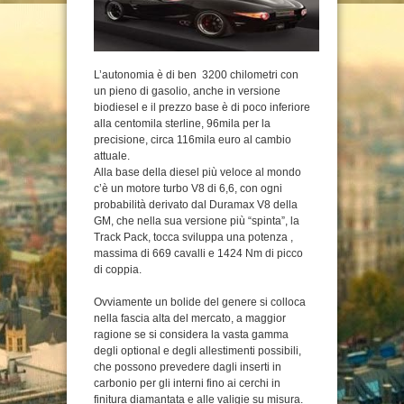
L’autonomia è di ben 3200 chilometri con
un pieno di gasolio, anche in versione
biodiesel e il prezzo base è di poco inferiore
alla centomila sterline, 96mila per la
precisione, circa 116mila euro al cambio
attuale.
Alla base della diesel più veloce al mondo
c’è un motore turbo V8 di 6,6, con ogni
probabilità derivato dal Duramax V8 della
GM, che nella sua versione più “spinta”, la
Track Pack, tocca sviluppa una potenza ,
massima di 669 cavalli e 1424 Nm di picco
di coppia.
Ovviamente un bolide del genere si colloca
nella fascia alta del mercato, a maggior
ragione se si considera la vasta gamma
degli optional e degli allestimenti possibili,
che possono prevedere dagli inserti in
carbonio per gli interni fino ai cerchi in
finitura diamantata e alle valigie su misura.