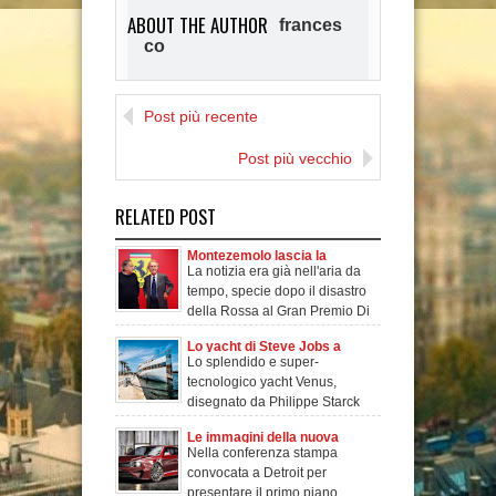
ABOUT THE AUTHOR
frances
co
I am new Blogger. My
favourite is IT about Design.
Post più recente
I'am very happy with all of
making friend over the
Post più vecchio
world
RELATED POST
Montezemolo lascia la
La notizia era già nell'aria da
Ferrari! Marchionne nuovo
tempo, specie dopo il disastro
Presidente!
della Rossa al Gran Premio Di
Mo
Lo yacht di Steve Jobs a
Lo splendido e super-
Brindisi. L'imbarcazione
tecnologico yacht Venus,
super-tecnologica da 100
disegnato da Philippe Starck
milioni!
per Steve Jobs, e or
Le immagini della nuova
Nella conferenza stampa
Lancia Delta
convocata a Detroit per
presentare il primo piano