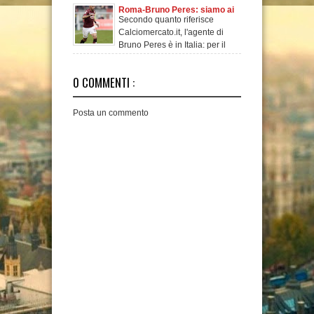
Europa.
Roma-Bruno Peres: siamo ai
Secondo quanto riferisce
titoli di coda
Calciomercato.it, l'agente di
Bruno Peres è in Italia: per il
futuro de
0 COMMENTI :
Posta un commento