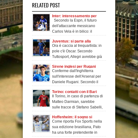
RELATED POST
Inter: interessamento per
Secondo la Espn, il futuro
Carlos Vela
dell'attaccante messicano
Carlos Vela è in bilico: il
giocato
Juventus: si parte alla
Ora è caccia al trequartista: in
ricerca di Oscar
pole c'è Oscar. Secondo
Tuttosport, Allegri avrebbe già
parlato
Sirene inglesi per Rugani
Conferme dall'Inghilterra
sull'interesse dell'Arsenal per
Daniele Rugani. Secondo il
Daily Expre
Torino: contatti con il Bari
Il Torino, in caso di partenza di
per Sabelli
Matteo Darmian, sarebbe
sulle tracce di Stefano Sabelli,
terzi
Hoffenheim: il sogno si
Come riporta Fox Sports nella
chiama Pato
sua edizione brasiliana, Pato
ha una forte pretendente in