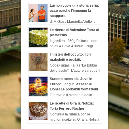
L’ex nuotatore non perde
Lui non vuole una storia seria:
occasione per sparare a zero sulla
ecco perché l'impegno fa
trasmissione di canale...
scappare.
di M.Giusy Margiotta A tutte le
donne sarà capitato di
Le ricette di Valentina: Torta al
lamentarsi del loro uomo perché contrario ad
pistacchio
un legame serio o perché rimanda costant...
Ingredienti 250g Pistacchi non
salati 4 Uova 4Tuorlo 120gr
Farina 140 g Zucchero 300 g
I misteri dell'occulto: libri
Latte 50 g Cioccolato fondente 1/2 bustina
maledetti e proibiti.
Lievito is...
Codex gigas (alias "La Bibbia
del diavolo"). L'autore sarebbe il
monaco benedettino, “Ermanno
Stasera tocca alla Juve in
il recluso”, chiamato così in s...
Europa League, assalto al
Lione! Le probabili formazioni
E' arrivato il momento della
Juventus che in Francia sfidera
Le ricette di Gira la Notizia:
il Lione per l'andata dei quarti di finale di
Torta Ferrero Rocher
Europa League. I biancone...
Continua la rubrica con le
migliori ricette su Gira la Notizia.
Chi non conosce i buonissimi