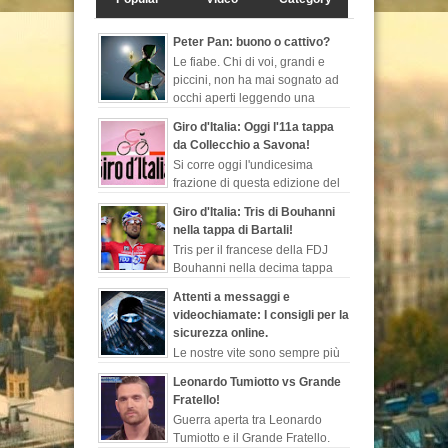
Peter Pan: buono o cattivo?
Le fiabe. Chi di voi, grandi e
piccini, non ha mai sognato ad
occhi aperti leggendo una
favola, quelle che ti fanno
Giro d'Italia: Oggi l'11a tappa
evadere dalla realtà, ch...
da Collecchio a Savona!
Si corre oggi l'undicesima
frazione di questa edizione del
Giro d'Italia. Sarà la seconda
Giro d'Italia: Tris di Bouhanni
tappa più lunga di questa corsa rosa, 249 ...
nella tappa di Bartali!
Tris per il francese della FDJ
Bouhanni nella decima tappa
del Giro d'Italia dedicata
Attenti a messaggi e
all'indimenticabile Gino Bartali, sempre più l...
videochiamate: I consigli per la
sicurezza online.
Le nostre vite sono sempre più
esposte al web. Dopo le ultime
Leonardo Tumiotto vs Grande
notizie sul programma di sorveglianza e
Fratello!
spionaggio degli Stati Uniti rivelate ...
Guerra aperta tra Leonardo
Tumiotto e il Grande Fratello.