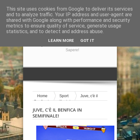
This site uses cookies from Google to deliver its services
and to analyze traffic. Your IP address and user-agent are
shared with Google along with performance and security
metrics to ensure quality of service, generate usage
statistics, and to detect and address abuse.
GIRA LA NOTIZIA
LEARN MORE
GOT IT
Il Blog Di Informazione Su Tutto Ciò Che Volete
Sapere!
Home
Sport
Juve, c'è il
Benfica in semifinale!
JUVE, C'È IL BENFICA IN
SEMIFINALE!