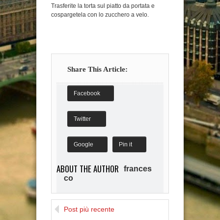
Trasferite la torta sul piatto da portata e
cospargetela con lo zucchero a velo.
Share This Article:
Facebook
Twitter
Google
Pin it
ABOUT THE AUTHOR
frances
co
I am new Blogger. My
favourite is IT about Design.
Post più recente
I'am very happy with all of