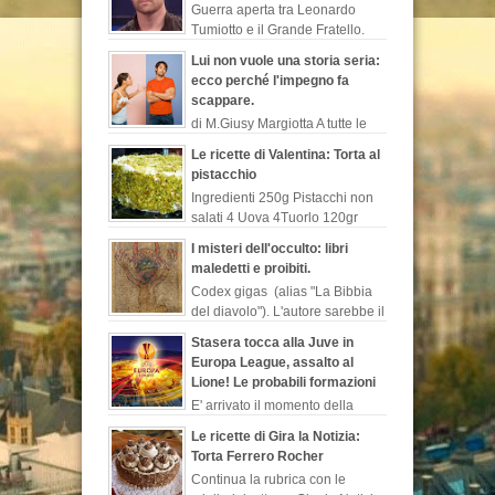
Guerra aperta tra Leonardo
Tumiotto e il Grande Fratello.
L’ex nuotatore non perde
Lui non vuole una storia seria:
occasione per sparare a zero sulla
ecco perché l'impegno fa
trasmissione di canale...
scappare.
di M.Giusy Margiotta A tutte le
donne sarà capitato di
Le ricette di Valentina: Torta al
lamentarsi del loro uomo perché contrario ad
pistacchio
un legame serio o perché rimanda costant...
Ingredienti 250g Pistacchi non
salati 4 Uova 4Tuorlo 120gr
Farina 140 g Zucchero 300 g
I misteri dell'occulto: libri
Latte 50 g Cioccolato fondente 1/2 bustina
maledetti e proibiti.
Lievito is...
Codex gigas (alias "La Bibbia
del diavolo"). L'autore sarebbe il
monaco benedettino, “Ermanno
Stasera tocca alla Juve in
il recluso”, chiamato così in s...
Europa League, assalto al
Lione! Le probabili formazioni
E' arrivato il momento della
Juventus che in Francia sfidera
Le ricette di Gira la Notizia:
il Lione per l'andata dei quarti di finale di
Torta Ferrero Rocher
Europa League. I biancone...
Continua la rubrica con le