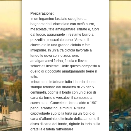
Preparazione:
In un tegamino lasciate sciogliere a
bagnomaria il cioccolato con metà burro,
mescolate, fate amalgamare, ritirate e, fuori
dal fuoco, aggiungete il restante burro a
pezzettini, mescolate bene. Versate il
cioccolato in una grande ciotola e fate
intiepidire. In un’altra ciotola lavorate a
lungo le uova con lo zucchero,
amalgamatevi farina, fecola e lievito
setacciati insieme. Unite questo composto a
quello di cioccolato amalgamando bene il
tutto.
Imburrate e infarinate tutto il bordo di uno
stampo rotondo dal diametro di 26 per 5
centimetri, coprite il fondo con un disco di
carta da forno e versatevi il composto a
cucchiaiate. Cuocete in forno caldo a 190°
per quarantacinque minuti. Ritirate,
capovolgete subito la torta su un foglio di
carta d’alluminio, eliminate delicatamente il
disco di carta del fondo, rigirate la torta sulla
gratella e fatela raffreddare.