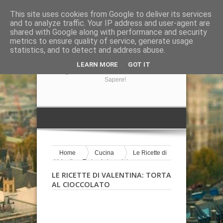
This site uses cookies from Google to deliver its services
and to analyze traffic. Your IP address and user-agent are
shared with Google along with performance and security
metrics to ensure quality of service, generate usage
statistics, and to detect and address abuse.
GIRA LA NOTIZIA
LEARN MORE
GOT IT
Il Blog Di Informazione Su Tutto Ciò Che Volete
Sapere!
Home
Cucina
Le Ricette di
Valentina: Torta al cioccolato
LE RICETTE DI VALENTINA: TORTA
AL CIOCCOLATO