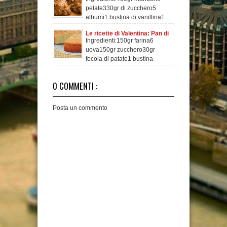
ma Buoni
pelate330gr di zucchero5
albumi1 bustina di vanillina1
pz cannellaPrepar
Le ricette di Valentina: Pan di
Ingredienti:150gr farina6
Spagna
uova150gr zucchero30gr
fecola di patate1 bustina
lievito 1 bustina v
0 COMMENTI :
Posta un commento