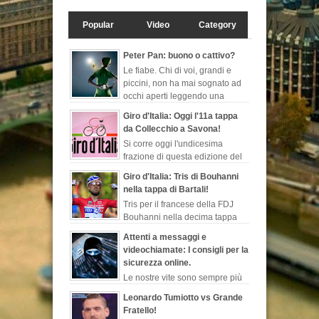
Popular
Video
Category
Peter Pan: buono o cattivo?
Le fiabe. Chi di voi, grandi e
piccini, non ha mai sognato ad
occhi aperti leggendo una
favola, quelle che ti fanno
Giro d'Italia: Oggi l'11a tappa
evadere dalla realtà, ch...
da Collecchio a Savona!
Si corre oggi l'undicesima
frazione di questa edizione del
Giro d'Italia. Sarà la seconda
Giro d'Italia: Tris di Bouhanni
tappa più lunga di questa corsa rosa, 249 ...
nella tappa di Bartali!
Tris per il francese della FDJ
Bouhanni nella decima tappa
del Giro d'Italia dedicata
Attenti a messaggi e
all'indimenticabile Gino Bartali, sempre più l...
videochiamate: I consigli per la
sicurezza online.
Le nostre vite sono sempre più
esposte al web. Dopo le ultime
Leonardo Tumiotto vs Grande
notizie sul programma di sorveglianza e
Fratello!
spionaggio degli Stati Uniti rivelate ...