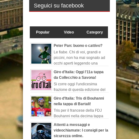
Seguici su facebook
Popular
Video
Category
Peter Pan: buono o cattivo?
Le fiabe. Chi di voi, grandi e
piccini, non ha mai sognato ad
occhi aperti leggendo una
favola, quelle che ti fanno
Giro d'Italia: Oggi l'11a tappa
evadere dalla realtà, ch...
da Collecchio a Savona!
Si corre oggi l'undicesima
frazione di questa edizione del
Giro d'Italia. Sarà la seconda
Giro d'Italia: Tris di Bouhanni
tappa più lunga di questa corsa rosa, 249 ...
nella tappa di Bartali!
Tris per il francese della FDJ
Bouhanni nella decima tappa
del Giro d'Italia dedicata
Attenti a messaggi e
all'indimenticabile Gino Bartali, sempre più l...
videochiamate: I consigli per la
sicurezza online.