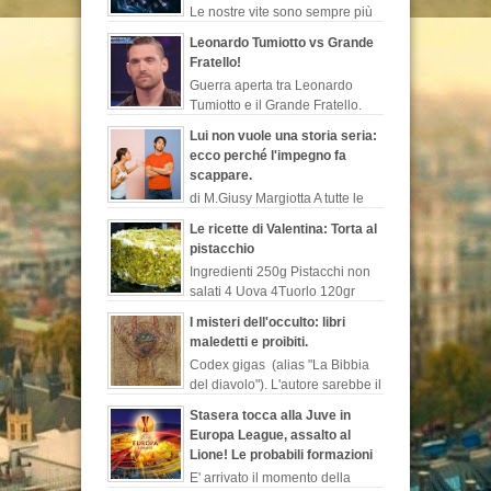
Le nostre vite sono sempre più
esposte al web. Dopo le ultime
Leonardo Tumiotto vs Grande
notizie sul programma di sorveglianza e
Fratello!
spionaggio degli Stati Uniti rivelate ...
Guerra aperta tra Leonardo
Tumiotto e il Grande Fratello.
L’ex nuotatore non perde
Lui non vuole una storia seria:
occasione per sparare a zero sulla
ecco perché l'impegno fa
trasmissione di canale...
scappare.
di M.Giusy Margiotta A tutte le
donne sarà capitato di
Le ricette di Valentina: Torta al
lamentarsi del loro uomo perché contrario ad
pistacchio
un legame serio o perché rimanda costant...
Ingredienti 250g Pistacchi non
salati 4 Uova 4Tuorlo 120gr
Farina 140 g Zucchero 300 g
I misteri dell'occulto: libri
Latte 50 g Cioccolato fondente 1/2 bustina
maledetti e proibiti.
Lievito is...
Codex gigas (alias "La Bibbia
del diavolo"). L'autore sarebbe il
monaco benedettino, “Ermanno
Stasera tocca alla Juve in
il recluso”, chiamato così in s...
Europa League, assalto al
Lione! Le probabili formazioni
E' arrivato il momento della