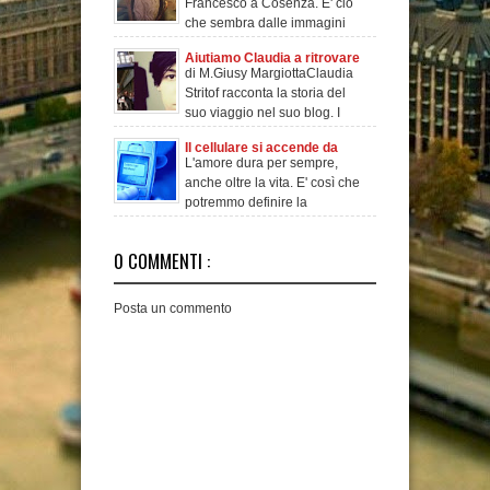
Francesco a Cosenza. E' ciò
che sembra dalle immagini
pubblicate da new
Aiutiamo Claudia a ritrovare
di M.Giusy MargiottaClaudia
i suoi ricordi. Fate girare.
Stritof racconta la storia del
suo viaggio nel suo blog. I
ricordi e le
Il cellulare si accende da
L'amore dura per sempre,
solo e arriva l'sms dell'ex
anche oltre la vita. E' così che
defunta
potremmo definire la
singolare e strana s
0 COMMENTI :
Posta un commento