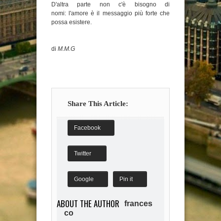
D'altra parte non c'è bisogno di
nomi: l'amore è il messaggio più forte che
possa esistere.
di
M.M.G
Share This Article:
Facebook
Twitter
Google
Pin it
ABOUT THE AUTHOR
frances
co