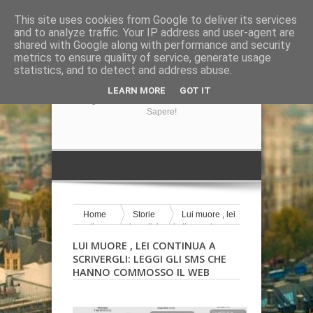
This site uses cookies from Google to deliver its services
and to analyze traffic. Your IP address and user-agent are
shared with Google along with performance and security
metrics to ensure quality of service, generate usage
statistics, and to detect and address abuse.
GIRA LA NOTIZIA
LEARN MORE
GOT IT
Il Blog Di Informazione Su Tutto Ciò Che Volete
Sapere!
Home
Storie
Lui muore , lei
continua a scrivergli: leggi gli sms che
hanno commosso il web
LUI MUORE , LEI CONTINUA A
SCRIVERGLI: LEGGI GLI SMS CHE
HANNO COMMOSSO IL WEB