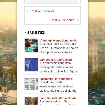
I am new Blogger. My
favourite is IT about Design.
Post più recente
I'am very happy with all of
making friend over the
Post più vecchio
world
RELATED POST
L’immagine emozionante del
Una bella notizia arriva dalla
Celtic Glasgow
Scozia. Questa volta è il calcio
che il portavoce di questa
meravigl
Lampedusa, abbracciati
Un abbraccio congelato,
infondo al mare!
come quello delle mamme
calate sui corpi dei loro figli, a
proteggerl
Lui muore , lei continua a
Una storia che sta
scrivergli: leggi gli sms che
letteralmente conquistando
hanno commosso il web
sta facendo il giro del mondo,
i social net
Lacrime sulla statua di San
Piange la statua di San
Francesco a Cosenza!