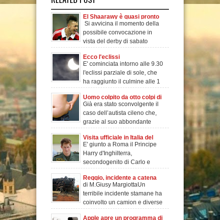
El Shaarawy è quasi pronto
Si avvicina il momento della
possibile convocazione in
vista del derby di sabato
prossimo per
Ecco l'eclissi
E' cominciata intorno alle 9.30
l'eclissi parziale di sole, che
ha raggiunto il culmine alle 1
Uomo colpito da otto colpi di
Già era stato sconvolgente il
pistola: illeso grazie al suo
caso dell’autista cileno che,
grasso.
grazie al suo abbondante
girovita er
Visita ufficiale in Italia del
E' giunto a Roma il Principe
Principe Harry
Harry d'Inghilterra,
secondogenito di Carlo e
Diana e quarto in linea
Reggio, incidente a catena
di M.Giusy MargiottaUn
sull’A3: al momento 3 feriti.
terribile incidente stamane ha
coinvolto un camion e diverse
autovetture nei
Apple apre un programma di