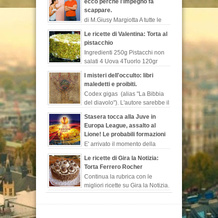
ecco perché l'impegno fa
trasmissione di canale...
scappare.
di M.Giusy Margiotta A tutte le
donne sarà capitato di
Le ricette di Valentina: Torta al
lamentarsi del loro uomo perché contrario ad
pistacchio
un legame serio o perché rimanda costant...
Ingredienti 250g Pistacchi non
salati 4 Uova 4Tuorlo 120gr
Farina 140 g Zucchero 300 g
I misteri dell'occulto: libri
Latte 50 g Cioccolato fondente 1/2 bustina
maledetti e proibiti.
Lievito is...
Codex gigas (alias "La Bibbia
del diavolo"). L'autore sarebbe il
monaco benedettino, “Ermanno
Stasera tocca alla Juve in
il recluso”, chiamato così in s...
Europa League, assalto al
Lione! Le probabili formazioni
E' arrivato il momento della
Juventus che in Francia sfidera
Le ricette di Gira la Notizia:
il Lione per l'andata dei quarti di finale di
Torta Ferrero Rocher
Europa League. I biancone...
Continua la rubrica con le
migliori ricette su Gira la Notizia.
Chi non conosce i buonissimi
cioccolatini ideati e prodotti dall'ind...