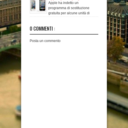
Apple ha indetto un
riparazione gratuita
programma di sostituzione
gratuita per alcune unità di
Iphone 5 prodotte nel me
0 COMMENTI :
Posta un commento