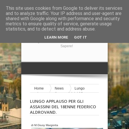
This site uses cookies from Google to deliver its services
and to analyze traffic. Your IP address and user-agent are
shared with Google along with performance and security
metrics to ensure quality of service, generate usage
statistics, and to detect and address abuse.
GIRA LA NOTIZIA
LEARN MORE
GOT IT
Il Blog Di Informazione Su Tutto Ciò Che Volete
Sapere!
Home
News
Lungo
applauso per gli assassini del 18enne
Federico Aldrovand.
LUNGO APPLAUSO PER GLI
ASSASSINI DEL 18ENNE FEDERICO
ALDROVAND.
di
M.Giusy Margiotta