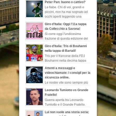
Peter Pan: buono o cattivo?
Le fiabe. Chi di voi, grandi e
piccini, non ha mai sognato ad
occhi aperti leggendo una
favola, quelle che ti fanno
Giro d'Italia: Oggi l'11a tappa
evadere dalla realtà, ch...
da Collecchio a Savona!
Si corre oggi l'undicesima
frazione di questa edizione del
Giro d'Italia. Sarà la seconda
Giro d'Italia: Tris di Bouhanni
tappa più lunga di questa corsa rosa, 249 ...
nella tappa di Bartali!
Tris per il francese della FDJ
Bouhanni nella decima tappa
del Giro d'Italia dedicata
Attenti a messaggi e
all'indimenticabile Gino Bartali, sempre più l...
videochiamate: I consigli per la
sicurezza online.
Le nostre vite sono sempre più
esposte al web. Dopo le ultime
Leonardo Tumiotto vs Grande
notizie sul programma di sorveglianza e
Fratello!
spionaggio degli Stati Uniti rivelate ...
Guerra aperta tra Leonardo
Tumiotto e il Grande Fratello.
L’ex nuotatore non perde
Lui non vuole una storia seria:
occasione per sparare a zero sulla