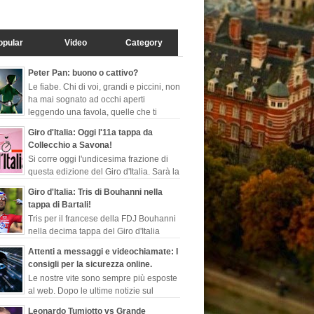
opular
Video
Category
Peter Pan: buono o cattivo?
Le fiabe. Chi di voi, grandi e piccini, non
ha mai sognato ad occhi aperti
leggendo una favola, quelle che ti
fanno evadere dalla realtà, ch...
Giro d'Italia: Oggi l'11a tappa da
Collecchio a Savona!
Si corre oggi l'undicesima frazione di
questa edizione del Giro d'Italia. Sarà la
seconda tappa più lunga di questa
Giro d'Italia: Tris di Bouhanni nella
rosa, 249 ...
tappa di Bartali!
Tris per il francese della FDJ Bouhanni
nella decima tappa del Giro d'Italia
dedicata all'indimenticabile Gino
Attenti a messaggi e videochiamate: I
, sempre più l...
consigli per la sicurezza online.
Le nostre vite sono sempre più esposte
al web. Dopo le ultime notizie sul
programma di sorveglianza e
Leonardo Tumiotto vs Grande