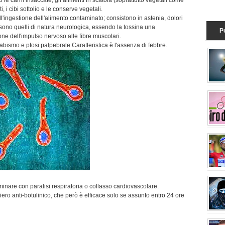
le carni insaccate, gli alimenti in scatola (soprattutto vegetali come
i, i cibi sottolio e le conserve vegetali.
l'ingestione dell'alimento contaminato; consistono in astenia, dolori
rò sono quelli di natura neurologica, essendo la tossina una
P
ne dell'impulso nervoso alle fibre muscolari.
abismo e ptosi palpebrale.Caratteristica è l'assenza di febbre.
corsa 
Bartali
minare con paralisi respiratoria o collasso cardiovascolare.
ero anti-botulinico, che però è efficace solo se assunto entro 24 ore