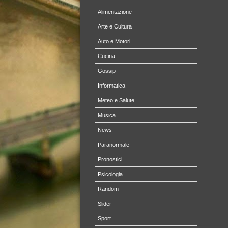
Alimentazione
Arte e Cultura
Auto e Motori
Cucina
Gossip
Informatica
Meteo e Salute
Musica
News
Paranormale
Pronostici
Psicologia
Random
Slider
Sport