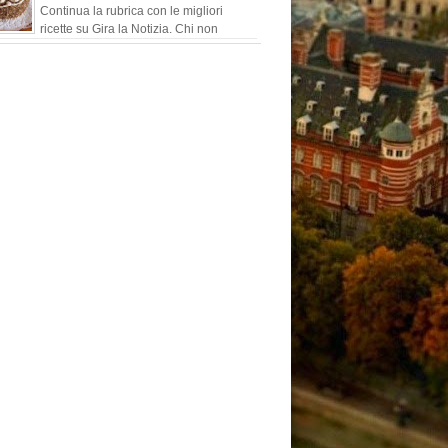
Continua la rubrica con le migliori
ricette su Gira la Notizia. Chi non
conosce i buonissimi cioccolatini ideati
tti dall'ind...