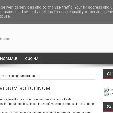
deliver its services and to analyze traffic. Your IP address and 
formance and security metrics to ensure quality of service, gen
abuse.
ete Sapere!
ANORMALE
CUCINA
CI
one da Clostridium botulinum
TRIDIUM BOTULINUM
ne di alimenti che contengono esotossina prodotta dal
tossina botulinica è tra le sostanze più velenose che esistano: la dose
Se