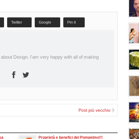
spionag
Twitter
Google
Pin it
sulla 
serio 
 about Design. I'am very happy with all of making
fonden
chiama
Post più vecchio
l'anda
sa
Proprietà e benefici del Pompelmo!!!
bianco