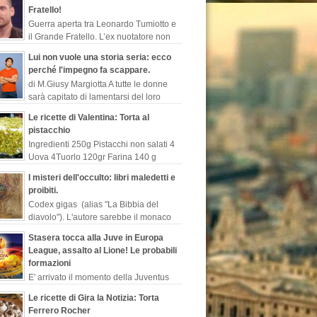
gio degli Stati Uniti rivelate ...
Fratello!
Guerra aperta tra Leonardo Tumiotto e
il Grande Fratello. L’ex nuotatore non
perde occasione per sparare a zero
Lui non vuole una storia seria: ecco
trasmissione di canale...
perché l'impegno fa scappare.
di M.Giusy Margiotta A tutte le donne
sarà capitato di lamentarsi del loro
uomo perché contrario ad un legame
Le ricette di Valentina: Torta al
o perché rimanda costant...
pistacchio
Ingredienti 250g Pistacchi non salati 4
Uova 4Tuorlo 120gr Farina 140 g
Zucchero 300 g Latte 50 g Cioccolato
I misteri dell'occulto: libri maledetti e
te 1/2 bustina Lievito is...
proibiti.
Codex gigas (alias "La Bibbia del
diavolo"). L'autore sarebbe il monaco
benedettino, “Ermanno il recluso”,
Stasera tocca alla Juve in Europa
to così in s...
League, assalto al Lione! Le probabili
formazioni
E' arrivato il momento della Juventus
che in Francia sfidera il Lione per
Le ricette di Gira la Notizia: Torta
ta dei quarti di finale di Europa League. I
Ferrero Rocher
ne...