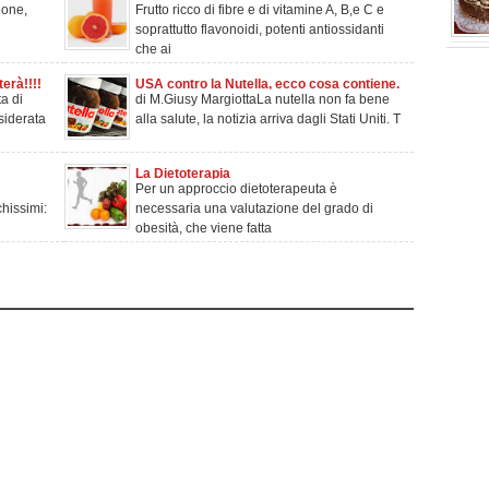
ione,
Frutto ricco di fibre e di vitamine A, B,e C e
soprattutto flavonoidi, potenti antiossidanti
che ai
e prodo
erà!!!!
USA contro la Nutella, ecco cosa contiene.
a di
di M.Giusy MargiottaLa nutella non fa bene
Video shock
siderata
alla salute, la notizia arriva dagli Stati Uniti. T
La Dietoterapia
Per un approccio dietoterapeuta è
chissimi:
necessaria una valutazione del grado di
obesità, che viene fatta