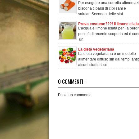
Per eseguire una corretta alimentaz
evitare
bisogna cibarsi di cibi sani e
salutari.Secondo delle stat
Prova costume???! Il limone ci aiut
L'acqua e limone usata per la perdit
peso è di recente scoperta ed è con
un
La dieta vegetariana
La dieta vegetariana è un modello
alimentare diffuso sin dai tempi anti
alcuni studiosi so
0 COMMENTI :
Posta un commento