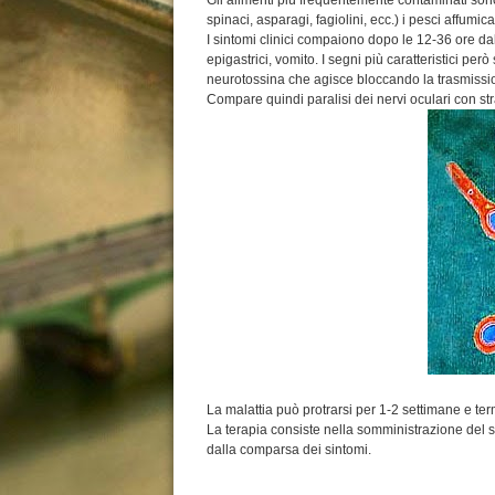
Gli alimenti più frequentemente contaminati sono 
spinaci, asparagi, fagiolini, ecc.) i pesci affumicat
I sintomi clinici compaiono dopo le 12-36 ore dal
epigastrici, vomito. I segni più caratteristici pe
neurotossina che agisce bloccando la trasmissio
Compare quindi paralisi dei nervi oculari con str
La malattia può protrarsi per 1-2 settimane e ter
La terapia consiste nella somministrazione del si
dalla comparsa dei sintomi.