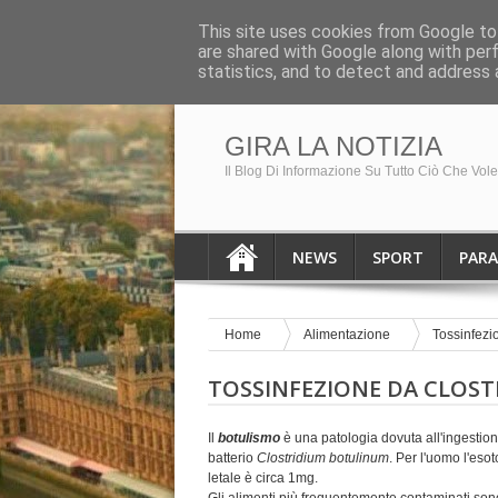
HOME PAGE
August 8, 2026
This site uses cookies from Google to 
are shared with Google along with per
Breaking News
No result!
statistics, and to detect and address 
GIRA LA NOTIZIA
Il Blog Di Informazione Su Tutto Ciò Che Vol
NEWS
SPORT
PAR
Home
Alimentazione
Tossinfezi
TOSSINFEZIONE DA CLOS
Il
botulismo
è una patologia dovuta all'ingestio
batterio
Clostridium botulinum
. Per l'uomo l'eso
letale è circa 1mg.