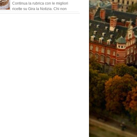
Continua la rubrica con le migliori
ricette su Gira la Notizia. Chi non
conosce i buonissimi cioccolatini ideati
tti dall'ind...