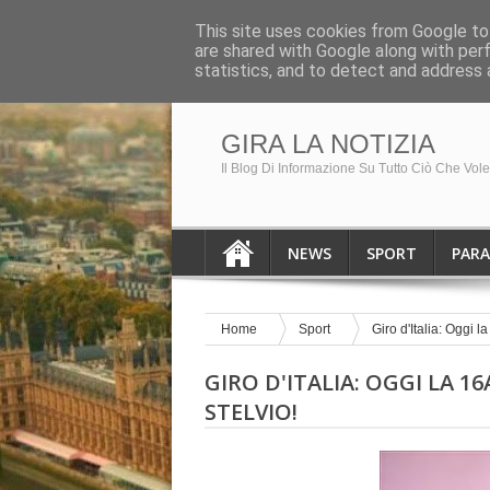
HOME PAGE
August 9, 2026
This site uses cookies from Google to 
are shared with Google along with per
Breaking News
No result!
statistics, and to detect and address 
GIRA LA NOTIZIA
Il Blog Di Informazione Su Tutto Ciò Che Vol
NEWS
SPORT
PAR
Home
Sport
Giro d'Italia: Oggi l
GIRO D'ITALIA: OGGI LA 16
STELVIO!