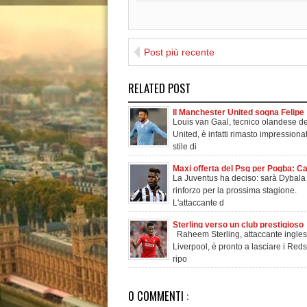
Post più recente
RELATED POST
Il Manchester United sogna Felipe
Louis van Gaal, tecnico olandese de
Anderson
United, è infatti rimasto impressiona
stile di
Maxi offerta del Psg per Pogba: Ca
La Juventus ha deciso: sarà Dybala 
Verratti e 10 milioni!
rinforzo per la prossima stagione.
L'attaccante d
Sterling verso un club prestigioso
Raheem Sterling, attaccante ingles
Liverpool, è pronto a lasciare i Re
ripo
0 COMMENTI :