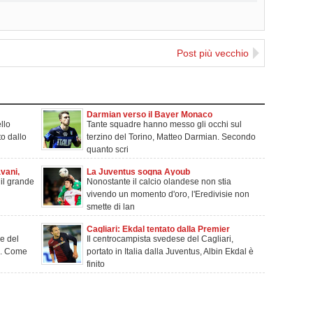
Post più vecchio
Darmian verso il Bayer Monaco
llo
Tante squadre hanno messo gli occhi sul
to dallo
terzino del Torino, Matteo Darmian. Secondo
quanto scri
vani,
La Juventus sogna Ayoub
il grande
Nonostante il calcio olandese non stia
vivendo un momento d'oro, l'Eredivisie non
smette di lan
Cagliari: Ekdal tentato dalla Premier
e del
Il centrocampista svedese del Cagliari,
ds. Come
portato in Italia dalla Juventus, Albin Ekdal è
finito