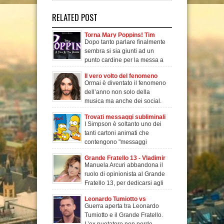
world
RELATED POST
Torna Mary Poppins! Tim
Dopo tanto parlare finalmente
Burton a lavoro! Elena
sembra si sia giunti ad un
Bonham Carter e Johnny
punto cardine per la messa a
Depp nel cast!
punto del rem
Il vero volto del fenomeno
Ormai è diventato il fenomeno
televisivo dell'anno Conchita
dell’anno non solo della
Wurst
musica ma anche dei social.
Stiamo parlando
Trovati messaggi subliminali
I Simpson è soltanto uno dei
nei Simpson- Guarda il video
tanti cartoni animati che
contengono "messaggi
subliminali". Ma che co
Grande Fratello 13 - Vladimir
Manuela Arcuri abbandona il
Luxuria al posto di Manuela
ruolo di opinionista al Grande
Arcuri
Fratello 13, per dedicarsi agli
ultimi 2
Leonardo Tumiotto vs
Guerra aperta tra Leonardo
Grande Fratello!
Tumiotto e il Grande Fratello.
L’ex nuotatore non perde