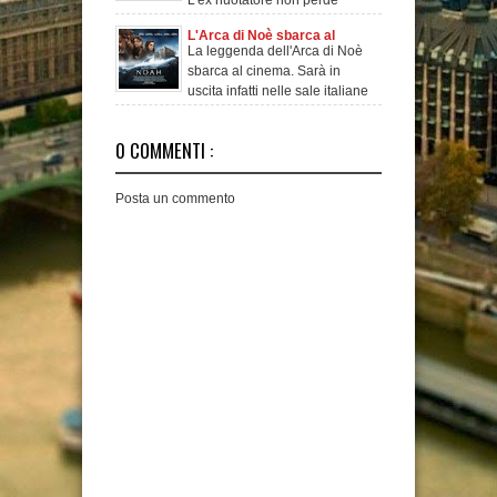
occasione per sp
L'Arca di Noè sbarca al
La leggenda dell'Arca di Noè
cinema! Trama e Trailer
sbarca al cinema. Sarà in
uscita infatti nelle sale italiane
a partire
0 COMMENTI :
Posta un commento