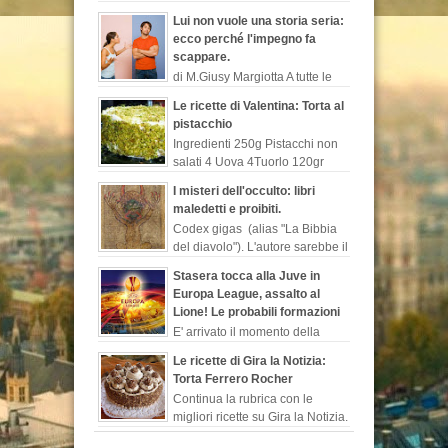
L’ex nuotatore non perde
Lui non vuole una storia seria:
occasione per sparare a zero sulla
ecco perché l'impegno fa
trasmissione di canale...
scappare.
di M.Giusy Margiotta A tutte le
donne sarà capitato di
Le ricette di Valentina: Torta al
lamentarsi del loro uomo perché contrario ad
pistacchio
un legame serio o perché rimanda costant...
Ingredienti 250g Pistacchi non
salati 4 Uova 4Tuorlo 120gr
Farina 140 g Zucchero 300 g
I misteri dell'occulto: libri
Latte 50 g Cioccolato fondente 1/2 bustina
maledetti e proibiti.
Lievito is...
Codex gigas (alias "La Bibbia
del diavolo"). L'autore sarebbe il
monaco benedettino, “Ermanno
Stasera tocca alla Juve in
il recluso”, chiamato così in s...
Europa League, assalto al
Lione! Le probabili formazioni
E' arrivato il momento della
Juventus che in Francia sfidera
Le ricette di Gira la Notizia:
il Lione per l'andata dei quarti di finale di
Torta Ferrero Rocher
Europa League. I biancone...
Continua la rubrica con le
migliori ricette su Gira la Notizia.
Chi non conosce i buonissimi