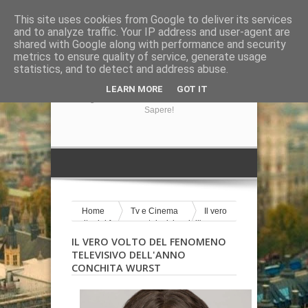
This site uses cookies from Google to deliver its services
and to analyze traffic. Your IP address and user-agent are
shared with Google along with performance and security
metrics to ensure quality of service, generate usage
statistics, and to detect and address abuse.
GIRA LA NOTIZIA
LEARN MORE
GOT IT
Il Blog Di Informazione Su Tutto Ciò Che Volete
Sapere!
Home
Tv e Cinema
Il vero
volto del fenomeno televisivo dell'anno
Conchita Wurst
IL VERO VOLTO DEL FENOMENO
TELEVISIVO DELL'ANNO
CONCHITA WURST