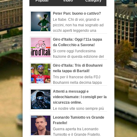
Popular
Video
Category
Peter Pan: buono o cattivo?
Le fiabe. Chi di voi, grandi e
piccini, non ha mai sognato ad
occhi aperti leggendo una
favola, quelle che ti fanno
Giro d'Italia: Oggi l'11a tappa
evadere dalla realtà, ch...
da Collecchio a Savona!
Si corre oggi l'undicesima
frazione di questa edizione del
Giro d'Italia. Sarà la seconda
Giro d'Italia: Tris di Bouhanni
tappa più lunga di questa corsa rosa, 249 ...
nella tappa di Bartali!
Tris per il francese della FDJ
Bouhanni nella decima tappa
del Giro d'Italia dedicata
Attenti a messaggi e
all'indimenticabile Gino Bartali, sempre più l...
videochiamate: I consigli per la
sicurezza online.
Le nostre vite sono sempre più
esposte al web. Dopo le ultime
Leonardo Tumiotto vs Grande
notizie sul programma di sorveglianza e
Fratello!
spionaggio degli Stati Uniti rivelate ...
Guerra aperta tra Leonardo
Tumiotto e il Grande Fratello.