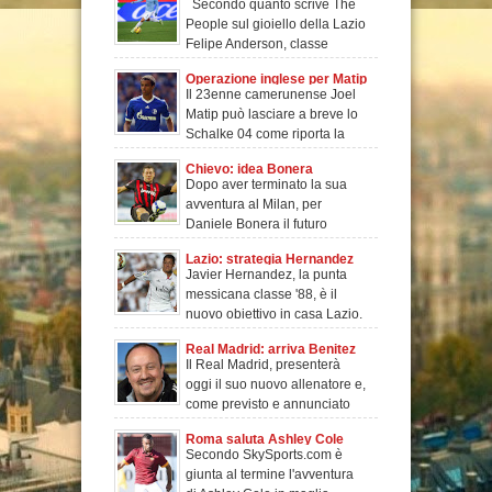
Secondo quanto scrive The
Anderson
People sul gioiello della Lazio
Felipe Anderson, classe
1993,&n
Operazione inglese per Matip
Il 23enne camerunense Joel
Matip può lasciare a breve lo
Schalke 04 come riporta la
Bild. Il gi
Chievo: idea Bonera
Dopo aver terminato la sua
avventura al Milan, per
Daniele Bonera il futuro
potrebbe essere anco
Lazio: strategia Hernandez
Javier Hernandez, la punta
messicana classe '88, è il
nuovo obiettivo in casa Lazio.
Dopo il co
Real Madrid: arriva Benitez
Il Real Madrid, presenterà
oggi il suo nuovo allenatore e,
come previsto e annunciato
da tempo
Roma saluta Ashley Cole
Secondo SkySports.com è
giunta al termine l'avventura