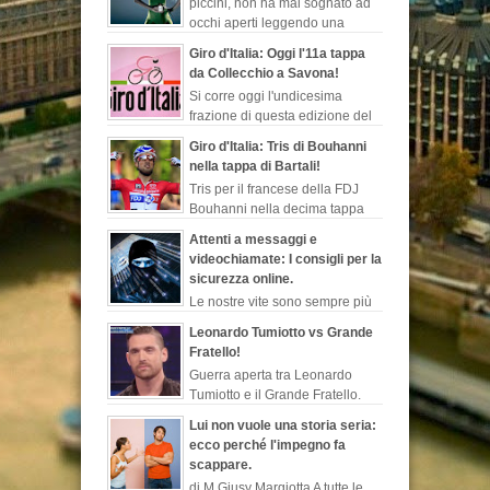
piccini, non ha mai sognato ad
occhi aperti leggendo una
favola, quelle che ti fanno
Giro d'Italia: Oggi l'11a tappa
evadere dalla realtà, ch...
da Collecchio a Savona!
Si corre oggi l'undicesima
frazione di questa edizione del
Giro d'Italia. Sarà la seconda
Giro d'Italia: Tris di Bouhanni
tappa più lunga di questa corsa rosa, 249 ...
nella tappa di Bartali!
Tris per il francese della FDJ
Bouhanni nella decima tappa
del Giro d'Italia dedicata
Attenti a messaggi e
all'indimenticabile Gino Bartali, sempre più l...
videochiamate: I consigli per la
sicurezza online.
Le nostre vite sono sempre più
esposte al web. Dopo le ultime
Leonardo Tumiotto vs Grande
notizie sul programma di sorveglianza e
Fratello!
spionaggio degli Stati Uniti rivelate ...
Guerra aperta tra Leonardo
Tumiotto e il Grande Fratello.
L’ex nuotatore non perde
Lui non vuole una storia seria:
occasione per sparare a zero sulla
ecco perché l'impegno fa
trasmissione di canale...
scappare.
di M.Giusy Margiotta A tutte le