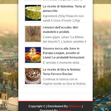
donne sarà capitato di
Le ricette di Valentina: Torta al
lamentarsi del loro uomo perché contrario ad
pistacchio
un legame serio o perché rimanda costant...
Ingredienti 250g Pistacchi non
salati 4 Uova 4Tuorlo 120gr
Farina 140 g Zucchero 300 g
I misteri dell'occulto: libri
Latte 50 g Cioccolato fondente 1/2 bustina
maledetti e proibiti.
Lievito is...
Codex gigas (alias "La Bibbia
del diavolo"). L'autore sarebbe il
monaco benedettino, “Ermanno
Stasera tocca alla Juve in
il recluso”, chiamato così in s...
Europa League, assalto al
Lione! Le probabili formazioni
E' arrivato il momento della
Juventus che in Francia sfidera
Le ricette di Gira la Notizia:
il Lione per l'andata dei quarti di finale di
Torta Ferrero Rocher
Europa League. I biancone...
Continua la rubrica con le
migliori ricette su Gira la Notizia.
Chi non conosce i buonissimi
cioccolatini ideati e prodotti dall'ind...
Copyright © | Distributed By
Bthemez
|
Designed By
Bthemez