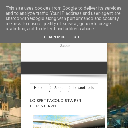
This site uses cookies from Google to deliver its services
and to analyze traffic. Your IP address and user-agent are
shared with Google along with performance and security
metrics to ensure quality of service, generate usage
statistics, and to detect and address abuse.
GIRA LA NOTIZIA
LEARN MORE
GOT IT
Il Blog Di Informazione Su Tutto Ciò Che Volete
Sapere!
Home
Sport
Lo spettacolo
sta per cominciare!
LO SPETTACOLO STA PER
COMINCIARE!